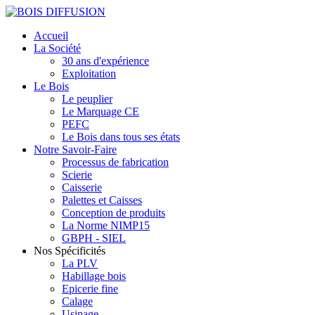
Accueil
La Société
30 ans d'expérience
Exploitation
Le Bois
Le peuplier
Le Marquage CE
PEFC
Le Bois dans tous ses états
Notre Savoir-Faire
Processus de fabrication
Scierie
Caisserie
Palettes et Caisses
Conception de produits
La Norme NIMP15
GBPH - SIEL
Nos Spécificités
La PLV
Habillage bois
Epicerie fine
Calage
Usinage